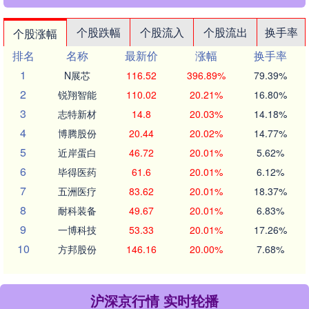
个股跌幅
个股流入
个股流出
换手率
个股涨幅
排名
名称
最新价
涨幅
换手率
1
N展芯
116.52
396.89%
79.39%
2
锐翔智能
110.02
20.21%
16.80%
3
志特新材
14.8
20.03%
14.18%
4
博腾股份
20.44
20.02%
14.77%
5
近岸蛋白
46.72
20.01%
5.62%
6
毕得医药
61.6
20.01%
6.12%
7
五洲医疗
83.62
20.01%
18.37%
8
耐科装备
49.67
20.01%
6.83%
9
一博科技
53.33
20.01%
17.26%
10
方邦股份
146.16
20.00%
7.68%
沪深京行情 实时轮播