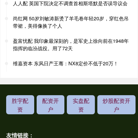
人人配 英国下院决定不调查首相斯塔默是否误导议会
尚红网 50岁刘敏涛新烫了羊毛卷年轻20岁，穿红色吊
带裙，美得像换了个人
盈富忧配 我印象最深刻的，是军史上徐向前在1948年
指挥的临汾战役。用了72天
维嘉资本 东风日产王骞：NX8定价不低于20万！
胜宇配
配资开
实盘配
炒股配资开
资
户
资
户
友情链接：