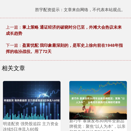
胜宇配资提示：文章来自网络，不代表本站观点。
上一篇：
掌上策略 通证经济的破晓时分已至，外滩大会热议未来
成长趋势
下一篇：
盈富忧配 我印象最深刻的，是军史上徐向前在1948年指
挥的临汾战役。用了72天
相关文章
新巧牛 泰康发布30周年全新品
明道配资 强势股追踪 主力资金
牌视觉：聚焦“以人为本”，以亲
连续5日净流入60股