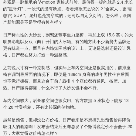
外观是一脉相承的 V-motion 家族式前脸。最值得一提的就是 2.4 米长
的"星环灯"，一段式的没有断点。看看海报怎么说的？"全家人，更‘理
想’的 SUV "。尾灯也是贯穿式的，还可以自定义灯语。怎么样，跟国
产新能源是不是学得有模有样？
日产标志性的大沙发，副驾还带零重力座椅，再加上双 15.6 英寸的大
联屏彩电以及双（向）开门的大冰箱。有的地方比不少新势力品牌还
更有味道一点。而且在内饰氛围感的设计上，无论是选材还是设计风
格，日产都在努力打造一种温馨感。
之前说尺寸有一种克制感，但实际上车内空间还是很实用的，前排座
椅在调到最后面的情况下，即便是 186cm 身高的成年男性坐在后面
也不觉得拥挤。而且这台车前 / 后排 4 个座位都有通风、按摩、加
热。日产懂得都懂，什么不行了大沙发也不会不行。
车内空间够大，后备箱空间也很实用。官方数据 5 座状态下能放 13
个 20 寸登机箱，还有比较深的储物槽。
虽然是预售，但却没公布价格。日产看来是不想搞先出预售价再降价
吸引人的套路啊！发布会结束后王骞总发了个微博说定价不会低于 20
万，大家觉得这价格怎么样？