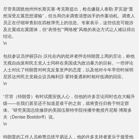
尽管美国犹他州州长斯宾塞·考克斯提出，枪击嫌疑人泰勒·罗宾逊“显
然深受左翼思想灌输”，但当局仍未调查清楚凶手的作案动机。调查人
员正在仔细审查刻在四枚弹壳上的信息。专家表示，这些信息可能涉
及左翼或右翼团体，但“表情包”“网络梗”风格的表达方式让人难以得出
结论。
\n
包括参议员伊丽莎白·沃伦在内的批评者抨击特朗普上周的言论，称他
无视自由派和民主党人士同样在美国成为政治暴力的目标。一些评论
人士对比了特朗普对柯克反复发声的态度，以及他对今年早些时候明
尼苏达州民主党籍众议员梅利莎·霍特曼遇刺时相对低调的回应。
\n
“尽管（特朗普）有时试图安抚人心，但他的许多言论同时也在大幅升
级——在我们甚至还不知道是谁干的之前，就将责任归咎于特定群
体。”研究美国总统修辞的美国伍斯特学院传播学教授丹尼斯·博斯多
夫（Denise Bostdorff）说。
\n
特朗普的工作人员称赞总统平易近人，他的许多支持者更乐于接受他