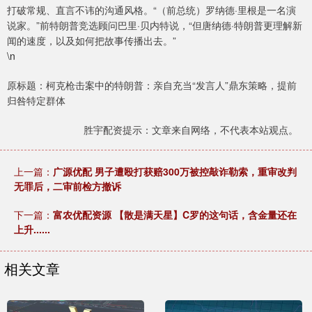
打破常规、直言不讳的沟通风格。“（前总统）罗纳德·里根是一名演
说家。”前特朗普竞选顾问巴里·贝内特说，“但唐纳德·特朗普更理解新
闻的速度，以及如何把故事传播出去。”
\n
原标题：柯克枪击案中的特朗普：亲自充当“发言人”鼎东策略，提前
归咎特定群体
胜宇配资提示：文章来自网络，不代表本站观点。
上一篇：
广源优配 男子遭殴打获赔300万被控敲诈勒索，重审改判
无罪后，二审前检方撤诉
下一篇：
富农优配资源 【散是满天星】C罗的这句话，含金量还在
上升......
相关文章