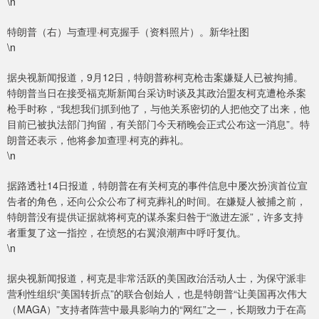
\n
特朗普（右）与查理·柯克握手（资料照片）。新华社图
\n
据央视新闻报道，9月12日，特朗普称柯克枪击案嫌疑人已被拘捕。
特朗普当日在接受福克斯新闻台采访时谈及其政治盟友柯克遭枪杀案
枪手时称，“我想我们抓到他了，与他关系密切的人把他交了出来，他
目前已被执法部门拘留，有关部门今天稍晚会正式公布这一消息”。特
朗普还表示，他将参加查理·柯克的葬礼。
\n
据路透社14日报道，特朗普在有关柯克的事件信息中屡次扮演首位宣
告者的角色，还向公众公布了柯克葬礼的时间。在嫌疑人被捕之前，
特朗普没有提供证据就将柯克的谋杀案归咎于“激进左派”，许多支持
者重复了这一指控，在愤怒的右翼浪潮声中呼吁复仇。
\n
据央视新闻报道，柯克是非常活跃的美国政治活动人士，为保守派非
营利性组织“美国转折点”的联合创始人，也是特朗普“让美国再次伟大
（MAGA）”支持者阵营中最具影响力的“网红”之一，长期致力于在高