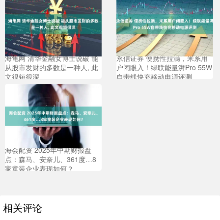
海龟网 清华金融女博士说破 能
永信证券 便携性拉满，米系用
从股市发财的多数是一种人, 此
户闭眼入！绿联能量湃Pro 55W
文很短很深
自带线快充移动电源评测
海会配资 2025年中期财报盘
点：森马、安奈儿、361度…8
家童装企业表现如何？
相关评论