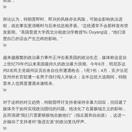
前面”。
\n
舆论认为，特朗普即时、即兴的风格存在风险，可能会影响执法进
程，或在事实更清晰时与后来信息相矛盾。“总统通常不会那样发布突
发新闻。”美国普渡大学西北分校政治学教授Yu Ouyang说，“他们清
楚自己的话会产生怎样的影响。”
\n
越来越频繁的政治暴力事件正冲击着美国的政治生态，媒体称这是自
上世纪70年代以来美国最持久的政治暴力浪潮。今年6月，明尼苏达
州2名民主党籍州议员在各自住所遭遇枪击，1死1伤；4月，宾夕法尼
亚州州长官邸遭一名男子强行闯入并纵火；去年总统大选期间，特朗
普本人也两度遭遇未遂暗杀。
\n
对于这样的对立趋势，特朗普呼吁支持者保持非暴力回应，但回避了
媒体关于如何实现政治团结的问题。他淡化了右翼极端主义的影响，
反而强调“我们只需要狠狠地击败他们”（指左翼和自由派），这进一
步煽动了支持者对“激进左派”的政治复仇呼声。
\n