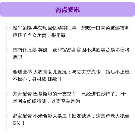
热点资讯
投牛策略 冉莹颖回忆孕期往事：想吃一口青菜被邹市明
摔筷子当众斥责，很卑微
指南针股票 英媒：欧盟贸易高官因不满欧美贸易协议将
离职
金瑞鼎盛 大衣哥女儿近况：与丈夫交流少，婚后不上班
不操心，身材依旧圆润
方舟配资 巴基斯坦的一支空军，已经进驻沙特了。 于
是网友纷纷猜测，这支空军是为
易宝配资 小米合影大换血！旧友缺席，这国产老大稳坐
C位！