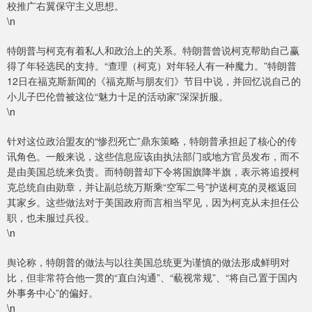
校推广右翼保守主义思想。
\n
特朗普与柯克有着私人和政治上的关系。特朗普曾说柯克帮助自己赢
得了年轻选民的支持。“查理（柯克）对年轻人有一种魔力。”特朗普
12日在福克斯新闻的《福克斯与朋友们》节目中说，并回忆说自己的
小儿子巴伦曾被这位“魅力十足的活动家”深深折服。
\n
针对这位政治盟友的“惨烈死亡”鼎东策略，特朗普承担起了核心的传
讯角色。一般来说，这些信息应该由执法部门或地方官员发布，而不
是由美国总统来负责。而特朗普却下令将国旗降半旗，表示将追授柯
克总统自由勋章，并让副总统万斯乘“空军二号”护送柯克的灵柩返回
其家乡。这些做法对于美国政府而言相当罕见，因为柯克从未担任公
职，也未服过兵役。
\n
舆论称，特朗普的做法与以往美国总统更为谨慎的做法形成鲜明对
比，但非常符合他一贯的“直白沟通”、“藐视常规”、“将自己置于国内
外事务中心”的偏好。
\n