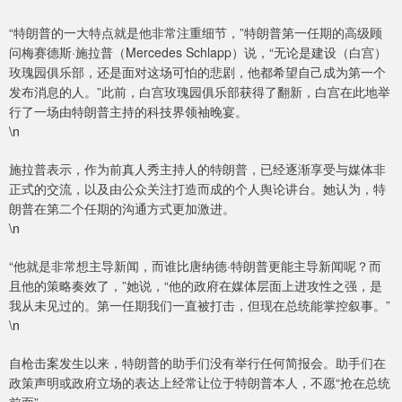
“特朗普的一大特点就是他非常注重细节，”特朗普第一任期的高级顾
问梅赛德斯·施拉普（Mercedes Schlapp）说，“无论是建设（白宫）
玫瑰园俱乐部，还是面对这场可怕的悲剧，他都希望自己成为第一个
发布消息的人。”此前，白宫玫瑰园俱乐部获得了翻新，白宫在此地举
行了一场由特朗普主持的科技界领袖晚宴。
\n
施拉普表示，作为前真人秀主持人的特朗普，已经逐渐享受与媒体非
正式的交流，以及由公众关注打造而成的个人舆论讲台。她认为，特
朗普在第二个任期的沟通方式更加激进。
\n
“他就是非常想主导新闻，而谁比唐纳德·特朗普更能主导新闻呢？而
且他的策略奏效了，”她说，“他的政府在媒体层面上进攻性之强，是
我从未见过的。第一任期我们一直被打击，但现在总统能掌控叙事。”
\n
自枪击案发生以来，特朗普的助手们没有举行任何简报会。助手们在
政策声明或政府立场的表达上经常让位于特朗普本人，不愿“抢在总统