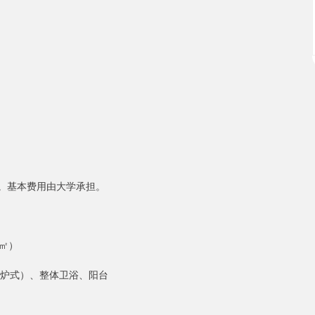
次。基本费用由大学承担。
6㎡）
电陶炉式）、整体卫浴、阳台