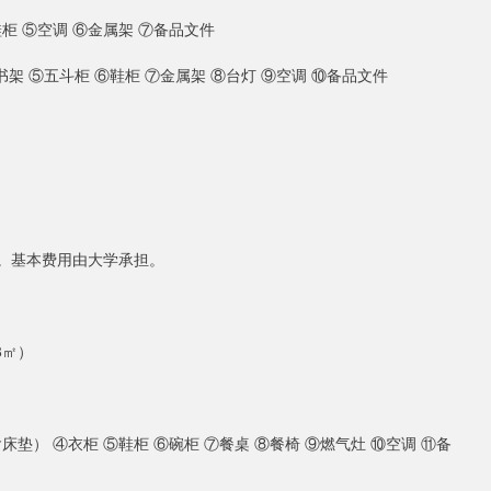
鞋柜 ⑤空调 ⑥金属架 ⑦备品文件
书架 ⑤五斗柜 ⑥鞋柜 ⑦金属架 ⑧台灯 ⑨空调 ⑩备品文件
次。基本费用由大学承担。
8㎡）
垫） ④衣柜 ⑤鞋柜 ⑥碗柜 ⑦餐桌 ⑧餐椅 ⑨燃气灶 ⑩空调 ⑪备