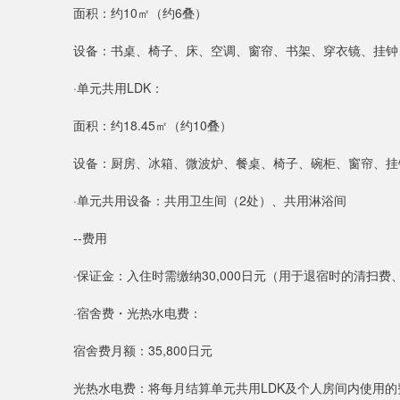
面积：约10㎡（约6叠）
设备：书桌、椅子、床、空调、窗帘、书架、穿衣镜、挂钟、
·单元共用LDK：
面积：约18.45㎡（约10叠）
设备：厨房、冰箱、微波炉、餐桌、椅子、碗柜、窗帘、挂
·单元共用设备：共用卫生间（2处）、共用淋浴间
--费用
·保证金：入住时需缴纳30,000日元（用于退宿时的清扫
·宿舍费・光热水电费：
宿舍费月额：35,800日元
光热水电费：将每月结算单元共用LDK及个人房间内使用的