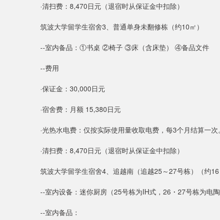
·清扫费：8,470日元（退宿时从保证金中扣除）
筑波大学留学生宿舍3、普通单身未翻修栋（约10㎡）
--室内备品：①书桌 ②椅子 ③床（含床垫） ④备品文件
--费用
·保证金：30,000日元
·宿舍费：月额 15,380日元
·光热水电费：仅按实际使用量收取电费，每3个月结算一
·清扫费：8,470日元（退宿时从保证金中扣除）
筑波大学留学生宿舍4、追越南（追越25～27号栋）（约1
--室内设备：迷你厨房（25号栋为IH式，26・27号栋为
--室内备品：