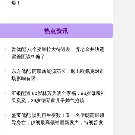
爆！
热点资讯
爱优配 八个变量拉大待遇差，养老金并轨遗
留差距该纠偏了
东方优配 阿联酋能源部长：退出欧佩克对市
场影响有限
汇银配资 60岁林芳兵晒全家福，96岁母亲神
采奕奕，29岁钢琴家儿子帅气抢镜
盛宝优配 谈判再生变数！又一名伊朗高层领
导身亡，伊朗最高领袖最新发声，特朗普发