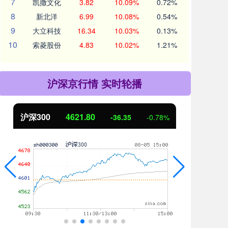
7
凯撒文化
3.82
10.09%
0.72%
8
新北洋
6.99
10.08%
0.54%
9
大立科技
16.34
10.03%
0.13%
10
索菱股份
4.83
10.02%
1.21%
沪深京行情 实时轮播
北证50
1109.58
创业
-9.88
-0.88%