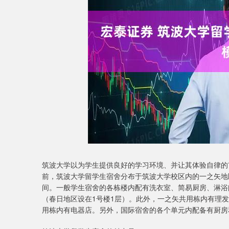
深证成指
13981.44
4.16
-0.36%
-162.76
-
筑波大学以为学生提供良好的学习环境、并让其体验自律的
前，筑波大学留学生宿舍分布于筑波大学校区内的一之矢地区
间。一般学生宿舍的各栋楼内配有洗衣室、简易厨房、淋浴
（春日地区设在1号楼1层）。此外，一之矢共用栋内有理
用栋内有电器店。另外，国际宿舍的各个单元内配备有厨房