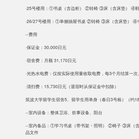
·25号楼用：①书桌（含边柜） ②转椅 ③床（含床垫） ④
·26/27号楼用：①单侧抽屉书桌 ②转椅 ③床（含床垫） ④
--费用
·保证金：30,000日元
·宿舍费：月额 31,170日元
·光热水电费：仅按实际使用量收取电费，每3个月结算一
·清扫费：15,730日元（退宿时从保证金中扣除）
筑波大学留学生宿舍5、留学生用单身（春日3号栋）（约1
--室内设备：整体卫浴、炊事设备、阳台
--室内备品：①学习书桌（带书架・照明） ②椅子 ③床（含床
品文件