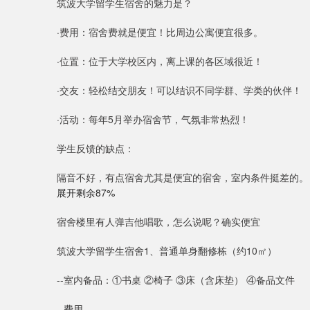
筑波大学留学生宿舍的魅力是？
·费用：宿舍费就是便宜！比周边公寓便宜很多。
·位置：位于大学校区内，离上课的各区域很近！
·交友：轻松结交朋友！可以结识不同学群、学类的伙伴！
·活动：每年5月举办宿舍节，气氛非常热烈！
学生反馈的缺点：
隔音不好，有点宿舍尤其是便宜的宿舍，室内条件挺差的。
展开剩余87%
宿舍楼里有人弹吉他唱歌，怎么说呢？确实便宜
筑波大学留学生宿舍1、普通单身翻修栋（约10㎡）
--室内备品：①书桌 ②椅子 ③床（含床垫） ④备品文件
--费用